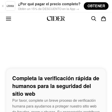
Skip to main content
¿Por qué pagar el precio completo?
OBTENER
Obtén un 15% de DESCUENTO en la App →
Completa la verificación rápida de
humanos para la seguridad del
sitio web
Por favor, complete un breve proceso de verificación
humana para ayudarnos a proteger nuestro sitio web
de fraudes, spam y abusos. Su cooperación contribuye