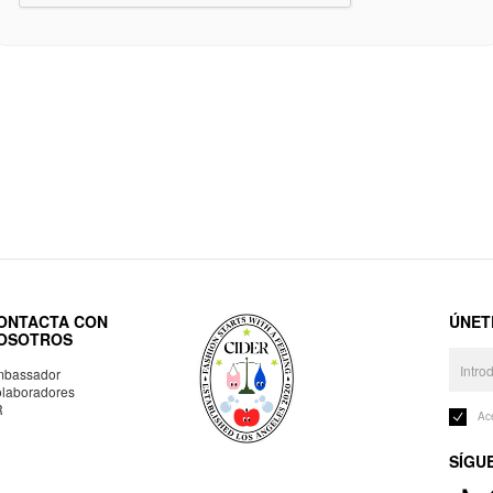
ONTACTA CON
ÚNET
OSOTROS
bassador
laboradores
R
Ac
SÍGU