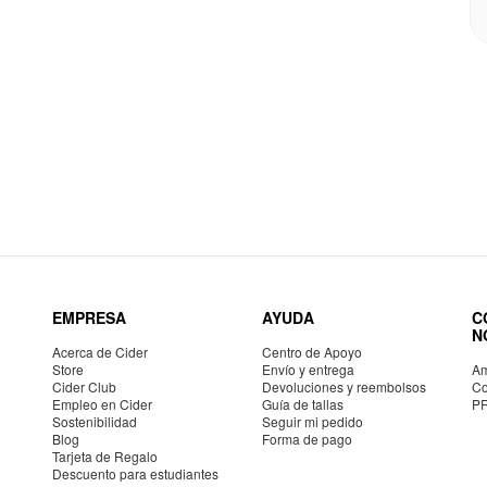
EMPRESA
AYUDA
C
N
Acerca de Cider
Centro de Apoyo
Store
Envío y entrega
Am
Cider Club
Devoluciones y reembolsos
Co
Empleo en Cider
Guía de tallas
P
Sostenibilidad
Seguir mi pedido
Blog
Forma de pago
Tarjeta de Regalo
Descuento para estudiantes