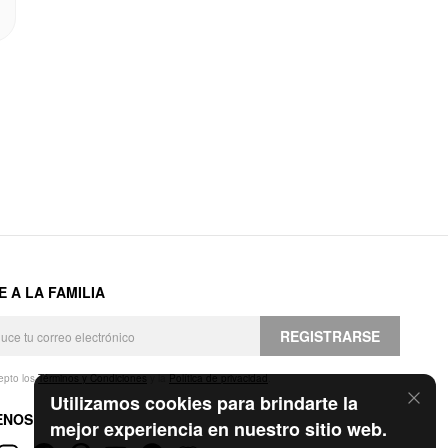
E A LA FAMILIA
REGISTRARSE
epto los
Términos y Condiciones
y la
Política de privacidad
.
Utilizamos cookies para brindarte la
ENOS
mejor experiencia en nuestro sitio web.