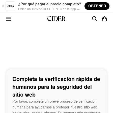
Skip to main content
¿Por qué pagar el precio completo?
OBTENER
Obtén un 15% de DESCUENTO en la App →
Completa la verificación rápida de
humanos para la seguridad del
sitio web
Por favor, complete un breve proceso de verificación
humana para ayudarnos a proteger nuestro sitio web
de fraudes, spam y abusos. Su cooperación contribuye