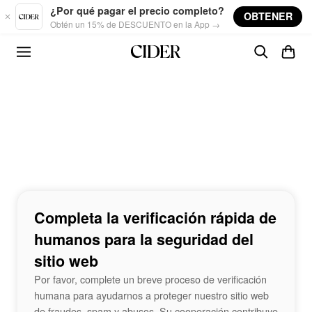
Skip to main content
¿Por qué pagar el precio completo?
OBTENER
Obtén un 15% de DESCUENTO en la App →
Completa la verificación rápida de
humanos para la seguridad del
sitio web
Por favor, complete un breve proceso de verificación
humana para ayudarnos a proteger nuestro sitio web
de fraudes, spam y abusos. Su cooperación contribuye