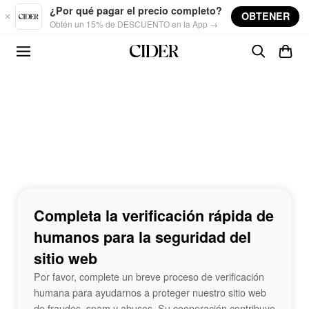
Skip to main content
¿Por qué pagar el precio completo?
OBTENER
Obtén un 15% de DESCUENTO en la App →
Completa la verificación rápida de
humanos para la seguridad del
sitio web
Por favor, complete un breve proceso de verificación
humana para ayudarnos a proteger nuestro sitio web
de fraudes, spam y abusos. Su cooperación contribuye