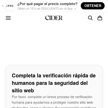
Skip to main content
¿Por qué pagar el precio completo?
OBTENER
Obtén un 15% de DESCUENTO en la App →
Completa la verificación rápida de
humanos para la seguridad del
sitio web
Por favor, complete un breve proceso de verificación
humana para ayudarnos a proteger nuestro sitio web
de fraudes, spam y abusos. Su cooperación contribuye