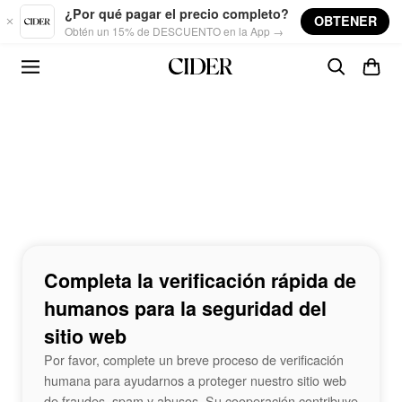
Skip to main content
¿Por qué pagar el precio completo?
OBTENER
Obtén un 15% de DESCUENTO en la App →
Completa la verificación rápida de
humanos para la seguridad del
sitio web
Por favor, complete un breve proceso de verificación
humana para ayudarnos a proteger nuestro sitio web
de fraudes, spam y abusos. Su cooperación contribuye