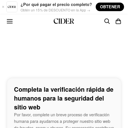
Skip to main content
¿Por qué pagar el precio completo?
OBTENER
Obtén un 15% de DESCUENTO en la App →
Completa la verificación rápida de
humanos para la seguridad del
sitio web
Por favor, complete un breve proceso de verificación
humana para ayudarnos a proteger nuestro sitio web
de fraudes, spam y abusos. Su cooperación contribuye