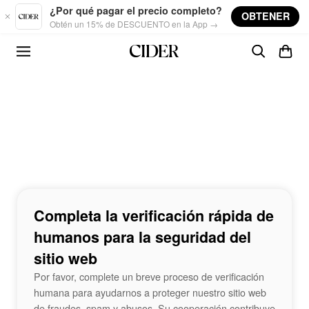
Skip to main content
¿Por qué pagar el precio completo?
OBTENER
Obtén un 15% de DESCUENTO en la App →
Completa la verificación rápida de
humanos para la seguridad del
sitio web
Por favor, complete un breve proceso de verificación
humana para ayudarnos a proteger nuestro sitio web
de fraudes, spam y abusos. Su cooperación contribuye