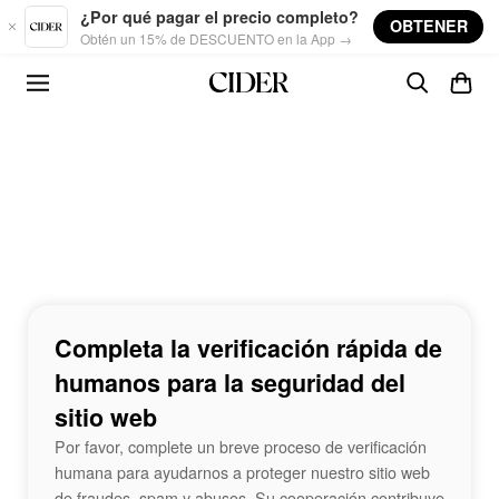
Skip to main content
¿Por qué pagar el precio completo?
OBTENER
Obtén un 15% de DESCUENTO en la App →
Completa la verificación rápida de
humanos para la seguridad del
sitio web
Por favor, complete un breve proceso de verificación
humana para ayudarnos a proteger nuestro sitio web
de fraudes, spam y abusos. Su cooperación contribuye