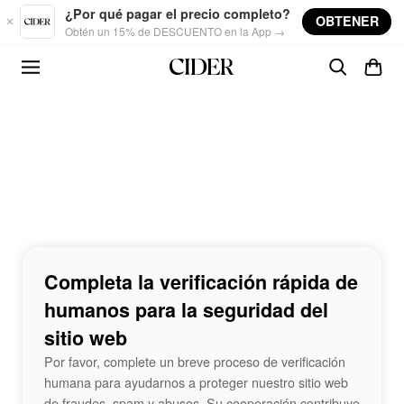
Skip to main content
¿Por qué pagar el precio completo?
OBTENER
Obtén un 15% de DESCUENTO en la App →
Completa la verificación rápida de
humanos para la seguridad del
sitio web
Por favor, complete un breve proceso de verificación
humana para ayudarnos a proteger nuestro sitio web
de fraudes, spam y abusos. Su cooperación contribuye