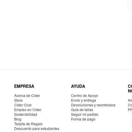
EMPRESA
AYUDA
C
N
Acerca de Cider
Centro de Apoyo
Store
Envío y entrega
Am
Cider Club
Devoluciones y reembolsos
Co
Empleo en Cider
Guía de tallas
P
Sostenibilidad
Seguir mi pedido
Blog
Forma de pago
Tarjeta de Regalo
Descuento para estudiantes