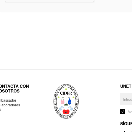
ONTACTA CON
ÚNET
OSOTROS
bassador
laboradores
R
Ac
SÍGU