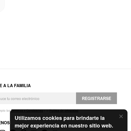
E A LA FAMILIA
REGISTRARSE
epto los
Términos y Condiciones
y la
Política de privacidad
.
Utilizamos cookies para brindarte la
ENOS
mejor experiencia en nuestro sitio web.