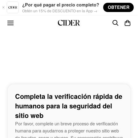
Skip to main content
¿Por qué pagar el precio completo?
OBTENER
Obtén un 15% de DESCUENTO en la App →
Completa la verificación rápida de
humanos para la seguridad del
sitio web
Por favor, complete un breve proceso de verificación
humana para ayudarnos a proteger nuestro sitio web
de fraudes, spam y abusos. Su cooperación contribuye