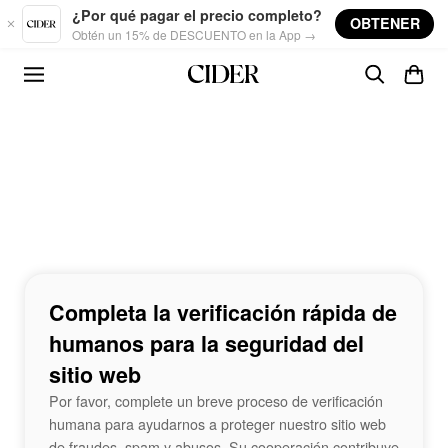
Skip to main content
¿Por qué pagar el precio completo?
OBTENER
Obtén un 15% de DESCUENTO en la App →
Completa la verificación rápida de
humanos para la seguridad del
sitio web
Por favor, complete un breve proceso de verificación
humana para ayudarnos a proteger nuestro sitio web
de fraudes, spam y abusos. Su cooperación contribuye