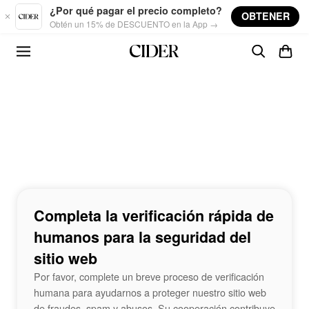
Skip to main content
¿Por qué pagar el precio completo?
OBTENER
Obtén un 15% de DESCUENTO en la App →
Completa la verificación rápida de
humanos para la seguridad del
sitio web
Por favor, complete un breve proceso de verificación
humana para ayudarnos a proteger nuestro sitio web
de fraudes, spam y abusos. Su cooperación contribuye