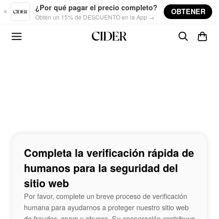
Skip to main content
¿Por qué pagar el precio completo?
OBTENER
Obtén un 15% de DESCUENTO en la App →
Completa la verificación rápida de
humanos para la seguridad del
sitio web
Por favor, complete un breve proceso de verificación
humana para ayudarnos a proteger nuestro sitio web
de fraudes, spam y abusos. Su cooperación contribuye