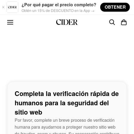
Skip to main content
¿Por qué pagar el precio completo?
OBTENER
Obtén un 15% de DESCUENTO en la App →
Completa la verificación rápida de
humanos para la seguridad del
sitio web
Por favor, complete un breve proceso de verificación
humana para ayudarnos a proteger nuestro sitio web
de fraudes, spam y abusos. Su cooperación contribuye