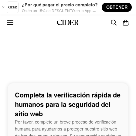
Skip to main content
¿Por qué pagar el precio completo?
OBTENER
Obtén un 15% de DESCUENTO en la App →
Completa la verificación rápida de
humanos para la seguridad del
sitio web
Por favor, complete un breve proceso de verificación
humana para ayudarnos a proteger nuestro sitio web
de fraudes, spam y abusos. Su cooperación contribuye