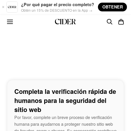
Skip to main content
¿Por qué pagar el precio completo?
OBTENER
Obtén un 15% de DESCUENTO en la App →
Completa la verificación rápida de
humanos para la seguridad del
sitio web
Por favor, complete un breve proceso de verificación
humana para ayudarnos a proteger nuestro sitio web
de fraudes, spam y abusos. Su cooperación contribuye