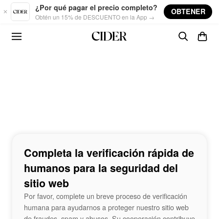
Skip to main content
¿Por qué pagar el precio completo?
OBTENER
Obtén un 15% de DESCUENTO en la App →
Completa la verificación rápida de
humanos para la seguridad del
sitio web
Por favor, complete un breve proceso de verificación
humana para ayudarnos a proteger nuestro sitio web
de fraudes, spam y abusos. Su cooperación contribuye