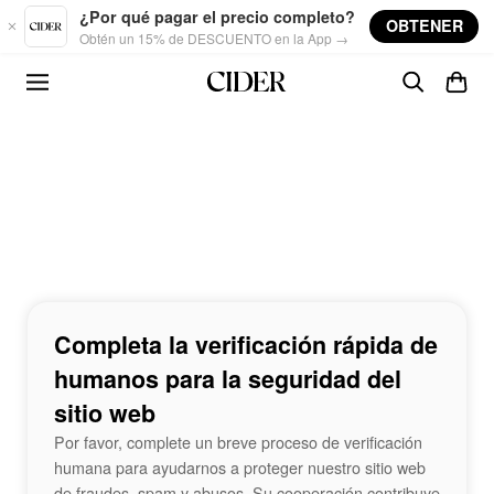
Skip to main content
¿Por qué pagar el precio completo?
OBTENER
Obtén un 15% de DESCUENTO en la App →
Completa la verificación rápida de
humanos para la seguridad del
sitio web
Por favor, complete un breve proceso de verificación
humana para ayudarnos a proteger nuestro sitio web
de fraudes, spam y abusos. Su cooperación contribuye