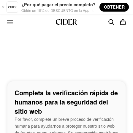
Skip to main content
¿Por qué pagar el precio completo?
OBTENER
Obtén un 15% de DESCUENTO en la App →
Completa la verificación rápida de
humanos para la seguridad del
sitio web
Por favor, complete un breve proceso de verificación
humana para ayudarnos a proteger nuestro sitio web
de fraudes, spam y abusos. Su cooperación contribuye