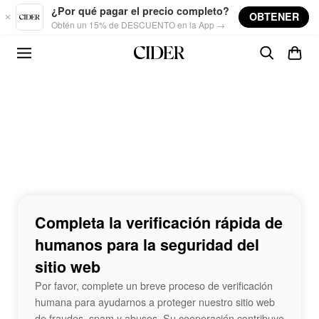
Skip to main content
¿Por qué pagar el precio completo?
OBTENER
Obtén un 15% de DESCUENTO en la App →
Completa la verificación rápida de
humanos para la seguridad del
sitio web
Por favor, complete un breve proceso de verificación
humana para ayudarnos a proteger nuestro sitio web
de fraudes, spam y abusos. Su cooperación contribuye