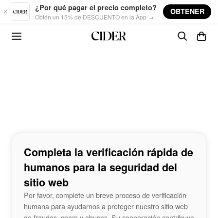
Skip to main content
¿Por qué pagar el precio completo?
OBTENER
Obtén un 15% de DESCUENTO en la App →
Completa la verificación rápida de
humanos para la seguridad del
sitio web
Por favor, complete un breve proceso de verificación
humana para ayudarnos a proteger nuestro sitio web
de fraudes, spam y abusos. Su cooperación contribuye