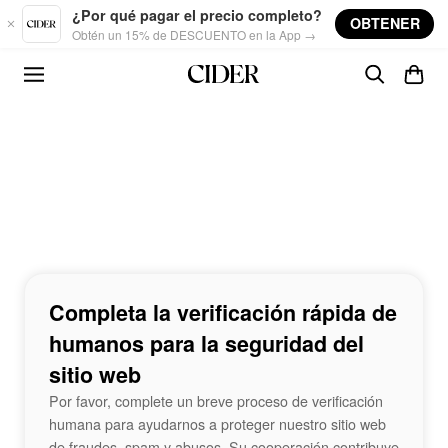
Skip to main content
¿Por qué pagar el precio completo?
OBTENER
Obtén un 15% de DESCUENTO en la App →
Completa la verificación rápida de
humanos para la seguridad del
sitio web
Por favor, complete un breve proceso de verificación
humana para ayudarnos a proteger nuestro sitio web
de fraudes, spam y abusos. Su cooperación contribuye