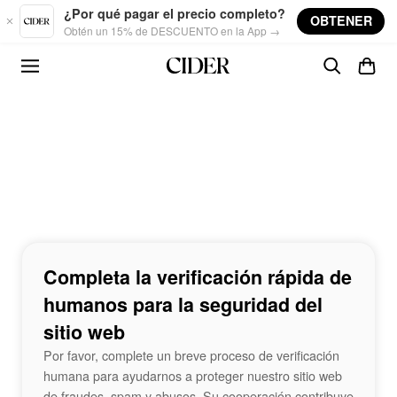
Skip to main content
¿Por qué pagar el precio completo?
OBTENER
Obtén un 15% de DESCUENTO en la App →
Completa la verificación rápida de
humanos para la seguridad del
sitio web
Por favor, complete un breve proceso de verificación
humana para ayudarnos a proteger nuestro sitio web
de fraudes, spam y abusos. Su cooperación contribuye