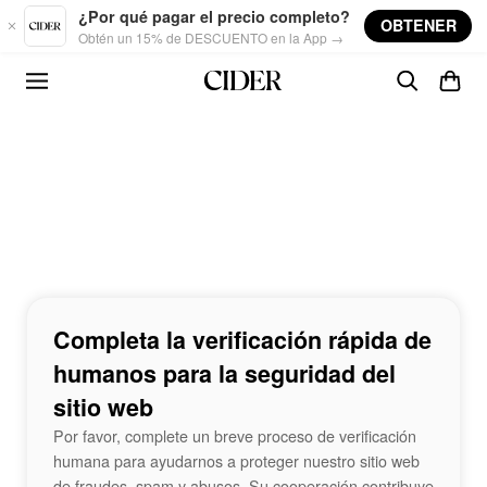
Skip to main content
¿Por qué pagar el precio completo?
OBTENER
Obtén un 15% de DESCUENTO en la App →
Completa la verificación rápida de
humanos para la seguridad del
sitio web
Por favor, complete un breve proceso de verificación
humana para ayudarnos a proteger nuestro sitio web
de fraudes, spam y abusos. Su cooperación contribuye