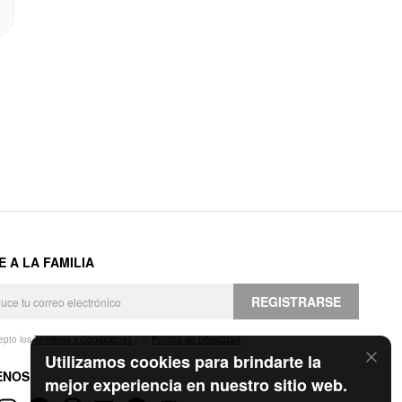
E A LA FAMILIA
REGISTRARSE
epto los
Términos y Condiciones
y la
Política de privacidad
.
Utilizamos cookies para brindarte la
ENOS
mejor experiencia en nuestro sitio web.