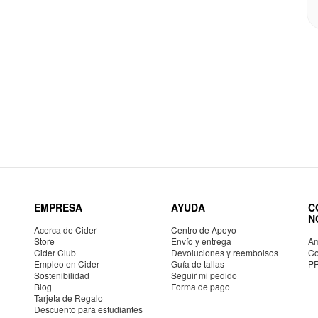
EMPRESA
AYUDA
C
N
Acerca de Cider
Centro de Apoyo
Store
Envío y entrega
Am
Cider Club
Devoluciones y reembolsos
Co
Empleo en Cider
Guía de tallas
P
Sostenibilidad
Seguir mi pedido
Blog
Forma de pago
Tarjeta de Regalo
Descuento para estudiantes