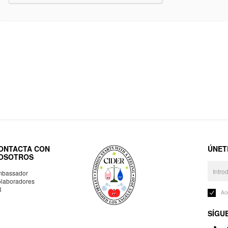
ONTACTA CON
ÚNET
OSOTROS
bassador
laboradores
R
Ac
SÍGU