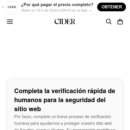
Skip to main content
¿Por qué pagar el precio completo?
OBTENER
Obtén un 15% de DESCUENTO en la App →
Completa la verificación rápida de
humanos para la seguridad del
sitio web
Por favor, complete un breve proceso de verificación
humana para ayudarnos a proteger nuestro sitio web
de fraudes, spam y abusos. Su cooperación contribuye