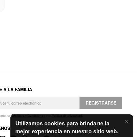
E A LA FAMILIA
REGISTRARSE
epto los
Términos y Condiciones
y la
Política de privacidad
.
Utilizamos cookies para brindarte la
ENOS
mejor experiencia en nuestro sitio web.