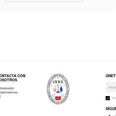
ONTACTA CON
ÚNET
OSOTROS
bassador
laboradores
R
Ac
SÍGU