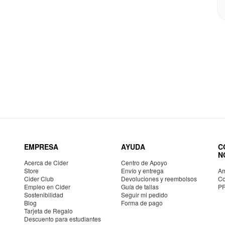
EMPRESA
AYUDA
C
N
Acerca de Cider
Centro de Apoyo
Store
Envío y entrega
Am
Cider Club
Devoluciones y reembolsos
Co
Empleo en Cider
Guía de tallas
P
Sostenibilidad
Seguir mi pedido
Blog
Forma de pago
Tarjeta de Regalo
Descuento para estudiantes