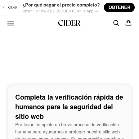
Skip to main content
¿Por qué pagar el precio completo?
OBTENER
Obtén un 15% de DESCUENTO en la App →
Completa la verificación rápida de
humanos para la seguridad del
sitio web
Por favor, complete un breve proceso de verificación
humana para ayudarnos a proteger nuestro sitio web
de fraudes, spam y abusos. Su cooperación contribuye