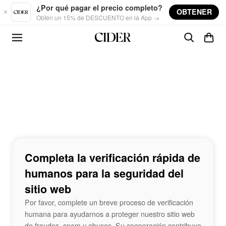
Skip to main content
¿Por qué pagar el precio completo?
OBTENER
Obtén un 15% de DESCUENTO en la App →
Completa la verificación rápida de
humanos para la seguridad del
sitio web
Por favor, complete un breve proceso de verificación
humana para ayudarnos a proteger nuestro sitio web
de fraudes, spam y abusos. Su cooperación contribuye