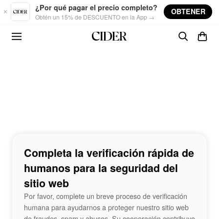
Skip to main content
¿Por qué pagar el precio completo?
OBTENER
Obtén un 15% de DESCUENTO en la App →
Completa la verificación rápida de
humanos para la seguridad del
sitio web
Por favor, complete un breve proceso de verificación
humana para ayudarnos a proteger nuestro sitio web
de fraudes, spam y abusos. Su cooperación contribuye