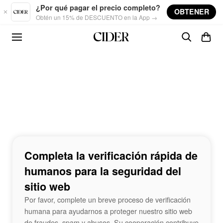
Skip to main content
¿Por qué pagar el precio completo?
OBTENER
Obtén un 15% de DESCUENTO en la App →
Completa la verificación rápida de
humanos para la seguridad del
sitio web
Por favor, complete un breve proceso de verificación
humana para ayudarnos a proteger nuestro sitio web
de fraudes, spam y abusos. Su cooperación contribuye