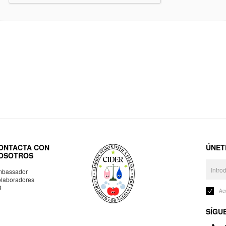
ONTACTA CON
ÚNET
OSOTROS
bassador
laboradores
R
Ac
SÍGU