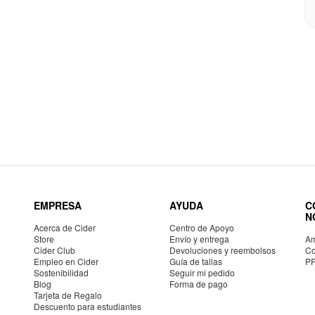
EMPRESA
AYUDA
C
N
Acerca de Cider
Centro de Apoyo
Store
Envío y entrega
Am
Cider Club
Devoluciones y reembolsos
Co
Empleo en Cider
Guía de tallas
P
Sostenibilidad
Seguir mi pedido
Blog
Forma de pago
Tarjeta de Regalo
Descuento para estudiantes