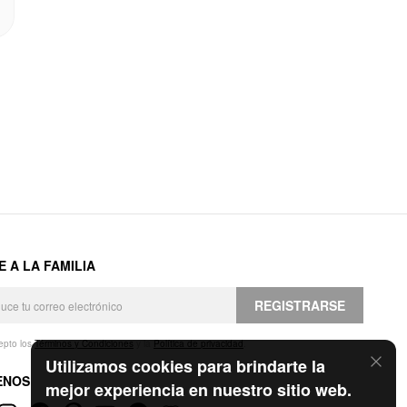
E A LA FAMILIA
REGISTRARSE
epto los
Términos y Condiciones
y la
Política de privacidad
.
Utilizamos cookies para brindarte la
ENOS
mejor experiencia en nuestro sitio web.