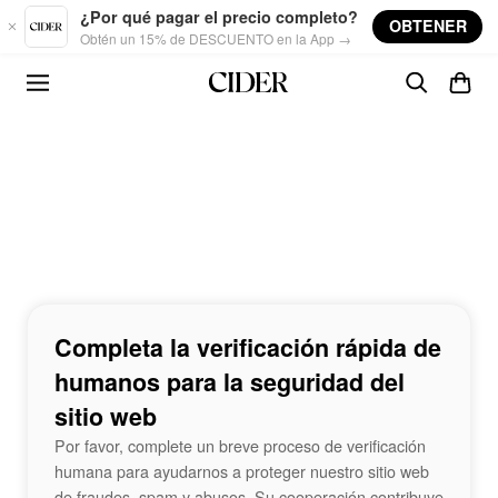
Skip to main content
¿Por qué pagar el precio completo?
OBTENER
Obtén un 15% de DESCUENTO en la App →
Completa la verificación rápida de
humanos para la seguridad del
sitio web
Por favor, complete un breve proceso de verificación
humana para ayudarnos a proteger nuestro sitio web
de fraudes, spam y abusos. Su cooperación contribuye