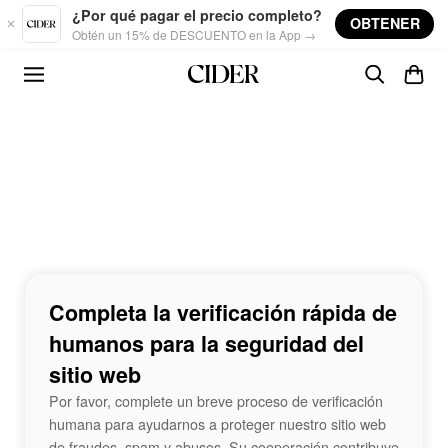
Skip to main content
¿Por qué pagar el precio completo?
OBTENER
Obtén un 15% de DESCUENTO en la App →
Completa la verificación rápida de
humanos para la seguridad del
sitio web
Por favor, complete un breve proceso de verificación
humana para ayudarnos a proteger nuestro sitio web
de fraudes, spam y abusos. Su cooperación contribuye