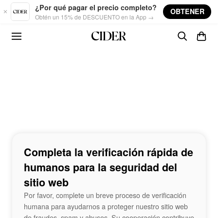
Skip to main content
¿Por qué pagar el precio completo?
OBTENER
Obtén un 15% de DESCUENTO en la App →
Completa la verificación rápida de
humanos para la seguridad del
sitio web
Por favor, complete un breve proceso de verificación
humana para ayudarnos a proteger nuestro sitio web
de fraudes, spam y abusos. Su cooperación contribuye