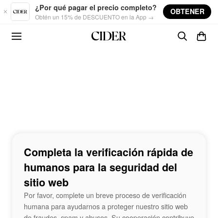
Skip to main content
¿Por qué pagar el precio completo?
OBTENER
Obtén un 15% de DESCUENTO en la App →
Completa la verificación rápida de
humanos para la seguridad del
sitio web
Por favor, complete un breve proceso de verificación
humana para ayudarnos a proteger nuestro sitio web
de fraudes, spam y abusos. Su cooperación contribuye