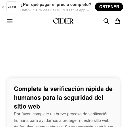
Skip to main content
¿Por qué pagar el precio completo?
OBTENER
Obtén un 15% de DESCUENTO en la App →
Completa la verificación rápida de
humanos para la seguridad del
sitio web
Por favor, complete un breve proceso de verificación
humana para ayudarnos a proteger nuestro sitio web
de fraudes, spam y abusos. Su cooperación contribuye