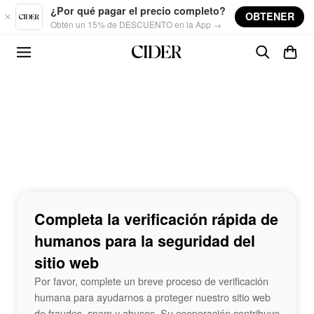
Skip to main content
¿Por qué pagar el precio completo?
OBTENER
Obtén un 15% de DESCUENTO en la App →
Completa la verificación rápida de
humanos para la seguridad del
sitio web
Por favor, complete un breve proceso de verificación
humana para ayudarnos a proteger nuestro sitio web
de fraudes, spam y abusos. Su cooperación contribuye