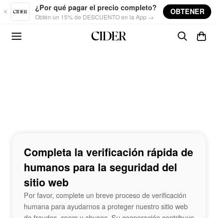
Skip to main content
¿Por qué pagar el precio completo?
OBTENER
Obtén un 15% de DESCUENTO en la App →
Completa la verificación rápida de
humanos para la seguridad del
sitio web
Por favor, complete un breve proceso de verificación
humana para ayudarnos a proteger nuestro sitio web
de fraudes, spam y abusos. Su cooperación contribuye