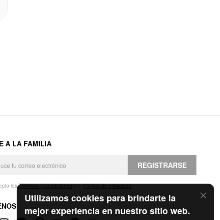
E A LA FAMILIA
REGISTRARSE
epto los
Términos y Condiciones
y la
Política de privacidad
.
Utilizamos cookies para brindarte la
ENOS
mejor experiencia en nuestro sitio web.