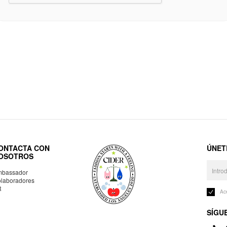
ONTACTA CON
ÚNET
OSOTROS
bassador
laboradores
R
Ac
SÍGU