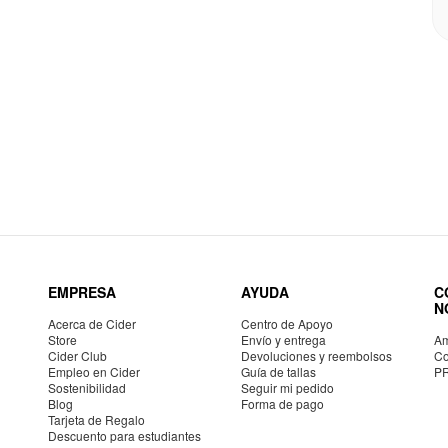
EMPRESA
AYUDA
C
N
Acerca de Cider
Centro de Apoyo
Store
Envío y entrega
Am
Cider Club
Devoluciones y reembolsos
Co
Empleo en Cider
Guía de tallas
P
Sostenibilidad
Seguir mi pedido
Blog
Forma de pago
Tarjeta de Regalo
Descuento para estudiantes