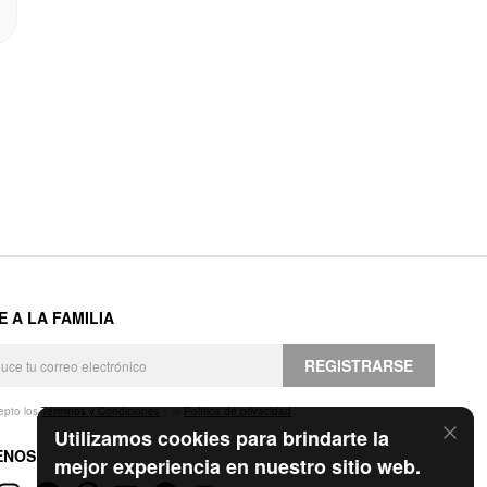
E A LA FAMILIA
REGISTRARSE
epto los
Términos y Condiciones
y la
Política de privacidad
.
Utilizamos cookies para brindarte la
ENOS
mejor experiencia en nuestro sitio web.