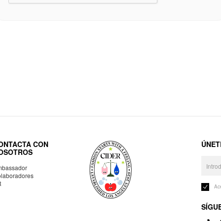
ONTACTA CON
ÚNET
OSOTROS
bassador
laboradores
R
Ac
SÍGU