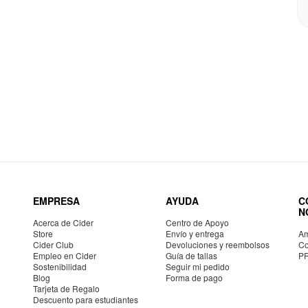
EMPRESA
AYUDA
C
N
Acerca de Cider
Centro de Apoyo
Store
Envío y entrega
Am
Cider Club
Devoluciones y reembolsos
Co
Empleo en Cider
Guía de tallas
P
Sostenibilidad
Seguir mi pedido
Blog
Forma de pago
Tarjeta de Regalo
Descuento para estudiantes