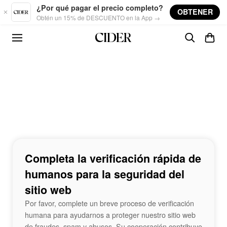
Skip to main content
¿Por qué pagar el precio completo?
OBTENER
Obtén un 15% de DESCUENTO en la App →
Completa la verificación rápida de
humanos para la seguridad del
sitio web
Por favor, complete un breve proceso de verificación
humana para ayudarnos a proteger nuestro sitio web
de fraudes, spam y abusos. Su cooperación contribuye