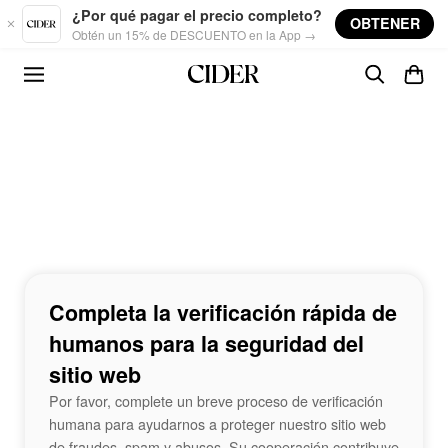
Skip to main content
¿Por qué pagar el precio completo?
OBTENER
Obtén un 15% de DESCUENTO en la App →
Completa la verificación rápida de
humanos para la seguridad del
sitio web
Por favor, complete un breve proceso de verificación
humana para ayudarnos a proteger nuestro sitio web
de fraudes, spam y abusos. Su cooperación contribuye