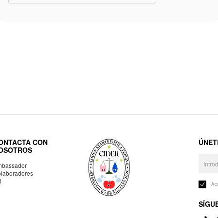
ONTACTA CON
ÚNET
OSOTROS
bassador
laboradores
R
Ac
SÍGU