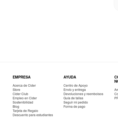
EMPRESA
AYUDA
C
N
Acerca de Cider
Centro de Apoyo
Store
Envío y entrega
Am
Cider Club
Devoluciones y reembolsos
Co
Empleo en Cider
Guía de tallas
P
Sostenibilidad
Seguir mi pedido
Blog
Forma de pago
Tarjeta de Regalo
Descuento para estudiantes