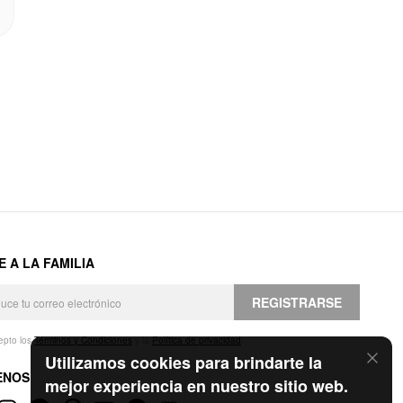
E A LA FAMILIA
REGISTRARSE
epto los
Términos y Condiciones
y la
Política de privacidad
.
Utilizamos cookies para brindarte la
ENOS
mejor experiencia en nuestro sitio web.