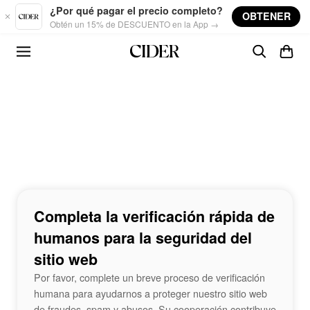
Skip to main content
¿Por qué pagar el precio completo?
OBTENER
Obtén un 15% de DESCUENTO en la App →
Completa la verificación rápida de
humanos para la seguridad del
sitio web
Por favor, complete un breve proceso de verificación
humana para ayudarnos a proteger nuestro sitio web
de fraudes, spam y abusos. Su cooperación contribuye