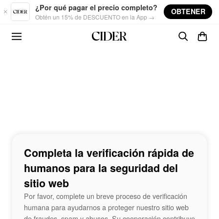
Skip to main content
¿Por qué pagar el precio completo?
OBTENER
Obtén un 15% de DESCUENTO en la App →
Completa la verificación rápida de
humanos para la seguridad del
sitio web
Por favor, complete un breve proceso de verificación
humana para ayudarnos a proteger nuestro sitio web
de fraudes, spam y abusos. Su cooperación contribuye