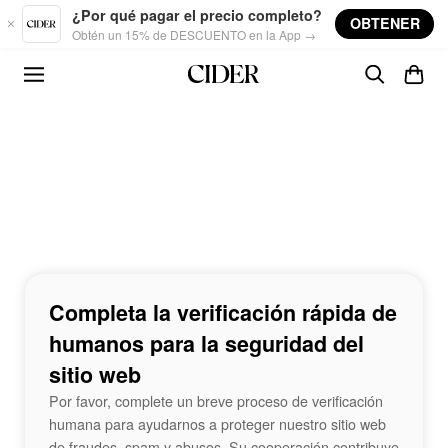
Skip to main content
¿Por qué pagar el precio completo?
OBTENER
Obtén un 15% de DESCUENTO en la App →
Completa la verificación rápida de
humanos para la seguridad del
sitio web
Por favor, complete un breve proceso de verificación
humana para ayudarnos a proteger nuestro sitio web
de fraudes, spam y abusos. Su cooperación contribuye